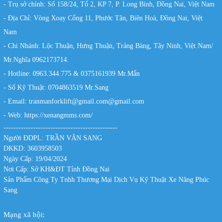
- Trụ sở chính: Số 158/24, Tổ 2, KP 7, P. Long Bình, Đồng Nai, Việt Nam
- Địa Chỉ: Vòng Xoay Cổng 11, Phước Tân, Biên Hoà, Đồng Nai, Việt
Nam
- Chi Nhánh: Lộc Thuận, Hưng Thuận, Trảng Bàng, Tây Ninh, Việt Nam/
Mr.Nghĩa 0962173714.
- Hotline: 0963.344.775 & 0375161939 Mr.Mẩn
- Số Kỹ Thuật: 0704863519 Mr.Sang
- Email: tranmanforklift@gmail.com@gmail.com
- Web:
https://xenangmms.com/
----------------------------------------------
Người ĐDPL: TRẦN VĂN SANG
DKKD: 3603958503
Ngày Cấp: 19/04/2024
Nơi Cấp: Sở KH&ĐT Tỉnh Đồng Nai
Sản Phẩm Công Ty Tnhh Thương Mại Dịch Vụ Kỹ Thuật Xe Nâng Phúc
Sang
Mạng xã hội: