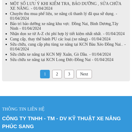
MỘT SỐ LƯU Ý KHI KIỂM TRA, BẢO DƯỠNG , SỬA CHỮA
XE NÂNG. - 01/04/2024
Chuyên thu mua phế liệu, xe nâng cũ thanh lý đã qua sử dụng. -
01/04/2024
Bảo trì bảo dưỡng xe nâng khu vực. Đồng Nai, Bình Dương,Tây
Ninh - 01/04/2024
Nhận dọn xe từ A-Z chi phí hợp lý tiết kiệm nhất nhất. - 01/04/2024
Cung cấp, thay thế bánh PU các loại.(xe nâng) - 01/04/2024
Sửa chữa, cung cấp phụ tùng xe nâng tại KCN Bàu Xéo Đồng Nai.. -
01/04/2024
Sửa chữa xe nâng tại KCN Mỹ Xuân, Gò Dầu. - 01/04/2024
Sửa chữa xe nâng tại KCN Long Đức-Đồng Nai - 01/04/2024
1
2
3
Next
THÔNG TIN LIÊN HỆ
CÔNG TY TNHH - TM - DV KỸ THUẬT XE NÂNG
PHÚC SANG