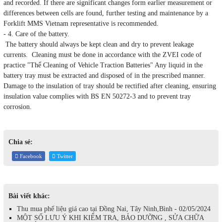
and recorded. If there are significant changes form earlier measurement or
differences between cells are found, further testing and maintenance by a
Forklift MMS Vietnam representative is recommended.
- 4. Care of the battery.
The battery should always be kept clean and dry to prevent leakage
currents. Cleaning must be done in accordance with the ZVEI code of
practice "Thể Cleaning of Vehicle Traction Batteries" Any liquid in the
battery tray must be extracted and disposed of in the prescribed manner.
Damage to the insulation of tray should be rectified after cleaning, ensuring
insulation value complies with BS EN 50272-3 and to prevent tray
corrosion.
Chia sẻ:
Facebook
Twitter
Bài viết khác:
Thu mua phế liệu giá cao tại Đồng Nai, Tây Ninh,Bình - 02/05/2024
MỘT SỐ LƯU Ý KHI KIỂM TRA, BẢO DƯỠNG , SỬA CHỮA