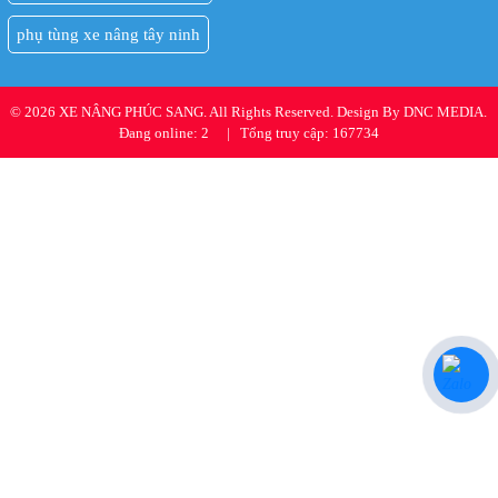
phụ tùng xe nâng tây ninh
© 2026 XE NÂNG PHÚC SANG. All Rights Reserved. Design By DNC MEDIA.
Đang online: 2
|
Tổng truy cập: 167734