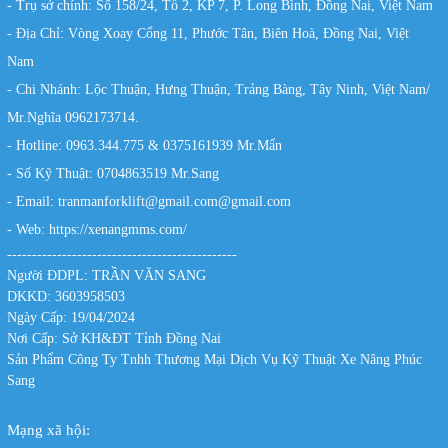
- Trụ sở chính: Số 158/24, Tổ 2, KP 7, P. Long Bình, Đồng Nai, Việt Nam
- Địa Chỉ: Vòng Xoay Cổng 11, Phước Tân, Biên Hoà, Đồng Nai, Việt
Nam
- Chi Nhánh: Lộc Thuận, Hưng Thuận, Trảng Bàng, Tây Ninh, Việt Nam/
Mr.Nghĩa 0962173714.
- Hotline: 0963.344.775 & 0375161939 Mr.Mẩn
- Số Kỹ Thuật: 0704863519 Mr.Sang
- Email: tranmanforklift@gmail.com@gmail.com
- Web:
https://xenangmms.com/
----------------------------------------------
Người ĐDPL: TRẦN VĂN SANG
DKKD: 3603958503
Ngày Cấp: 19/04/2024
Nơi Cấp: Sở KH&ĐT Tỉnh Đồng Nai
Sản Phẩm Công Ty Tnhh Thương Mại Dịch Vụ Kỹ Thuật Xe Nâng Phúc
Sang
Mạng xã hội: