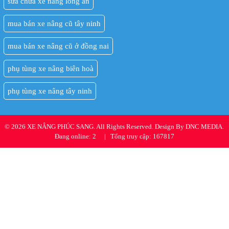
sửa chữa xe nâng long an
mua bán xe nâng cũ tây ninh
mua bán xe nâng cũ ở đồng nai
phụ tùng xe nâng biên hoà
phụ tùng xe nâng tây ninh
© 2026 XE NÂNG PHÚC SANG. All Rights Reserved. Design By DNC MEDIA.
Đang online: 2
|
Tổng truy cập: 167817