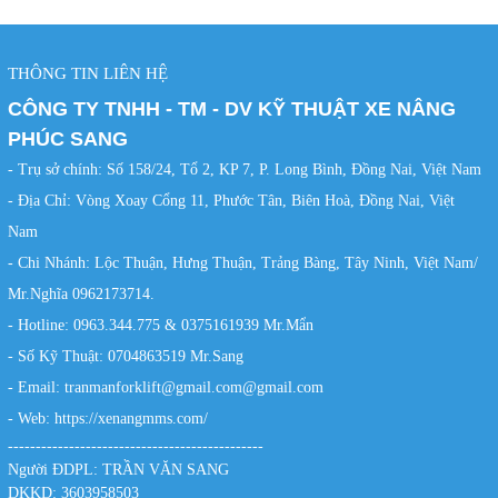
THÔNG TIN LIÊN HỆ
CÔNG TY TNHH - TM - DV KỸ THUẬT XE NÂNG
PHÚC SANG
- Trụ sở chính: Số 158/24, Tổ 2, KP 7, P. Long Bình, Đồng Nai, Việt Nam
- Địa Chỉ: Vòng Xoay Cổng 11, Phước Tân, Biên Hoà, Đồng Nai, Việt
Nam
- Chi Nhánh: Lộc Thuận, Hưng Thuận, Trảng Bàng, Tây Ninh, Việt Nam/
Mr.Nghĩa 0962173714.
- Hotline: 0963.344.775 & 0375161939 Mr.Mẩn
- Số Kỹ Thuật: 0704863519 Mr.Sang
- Email: tranmanforklift@gmail.com@gmail.com
- Web:
https://xenangmms.com/
----------------------------------------------
Người ĐDPL: TRẦN VĂN SANG
DKKD: 3603958503