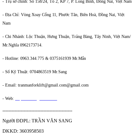
- Trụ sở chính: Số 158/24, Tổ 2, KP 7, P. Long Bình, Đồng Nai, Việt Nam
- Địa Chỉ: Vòng Xoay Cổng 11, Phước Tân, Biên Hoà, Đồng Nai, Việt
Nam
- Chi Nhánh: Lộc Thuận, Hưng Thuận, Trảng Bàng, Tây Ninh, Việt Nam/
Mr.Nghĩa 0962173714.
- Hotline: 0963.344.775 & 0375161939 Mr.Mẩn
- Số Kỹ Thuật: 0704863519 Mr.Sang
- Email: tranmanforklift@gmail.com@gmail.com
- Web:
https://xenangmms.com/
----------------------------------------------
Người ĐDPL: TRẦN VĂN SANG
DKKD: 3603958503