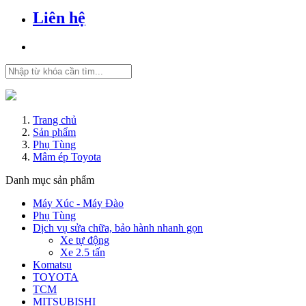
Liên hệ
Trang chủ
Sản phẩm
Phụ Tùng
Mâm ép Toyota
Danh mục sản phẩm
Máy Xúc - Máy Đào
Phụ Tùng
Dịch vụ sửa chữa, bảo hành nhanh gọn
Xe tự động
Xe 2.5 tấn
Komatsu
TOYOTA
TCM
MITSUBISHI